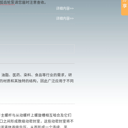
弧齿轮泵
请您届时注意查收。
详细内容>>
详细内容>>
、油脂、医药、染料、食品等行业的需求，研
的材质和其独特的结构，因此广泛应用于不同
于主螺杆与从动螺杆上螺旋槽相互啮合及它们
口之间形成数级动密封室，这些动密封室将不
输送液体逐级升压。从而形成一个连续、平