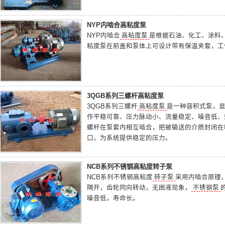
NYP内啮合高粘度泵
NYP内啮合
高粘度泵
是根据石油、化工、涂料
粘度泵在前盖和泵体上可设计带有保温夹套，工
3QGB系列三螺杆高粘度泵
3QGB系列三螺杆
高粘度泵
是一种容积式泵，
作平稳可靠、压力脉动小、流量稳定、噪音低、
螺杆在泵套内相互啮合，把被输送的介质封闭在
口，为系统提供稳定的压力。
NCB系列不锈钢高粘度转子泵
NCB系列不锈钢高粘度
转子泵
采用内啮合原理
隔开，齿轮同向转动，无困液现象，
不锈钢泵
噪音低，寿命长。