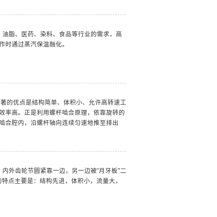
、油脂、医药、染料、食品等行业的需求，高
作时通过蒸汽保温融化。
显著的优点是结构简单、体积小、允许高转速工
效率高。正是利用螺杆啮合原理，依靠旋转的
啮合腔内，沿螺杆轴向连续匀速地推至排出
，内外齿轮节圆紧靠一边，另一边被“月牙板"二
的特点主要是：结构先进，体积小，流量大，