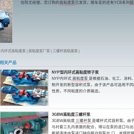
信阳尤经理，您订购的
高粘度泵
已发货，随车走的还有YCB系列
圆
内环式高粘度泵
|
高粘度泵厂家
|
三螺杆高粘度泵
|
相关产品
NYP型内环式高粘度转子泵
NYP内环式
高粘度泵
是根据石油、化工、涂料
制开发的新型容积式泵，由于该产品可选用不同
性质，不同粘度的介质输送。
3GBW高粘度三螺杆泵
3GBW高粘度
三螺杆泵
是螺杆式式容积泵。由
与衬套三孔内表面的配合，得以在泵的进口与出
断把液体由泵进口轴向移动到泵出 口，并使所