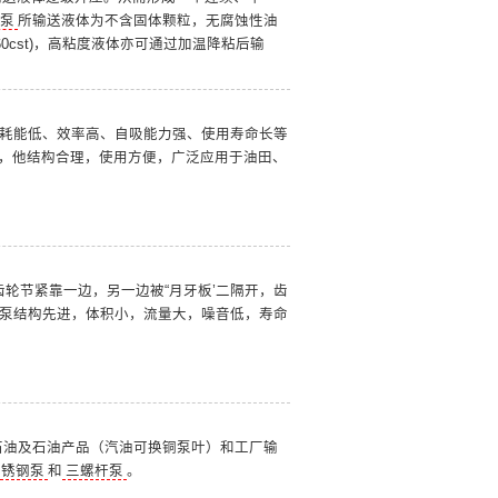
泵
所输送液体为不含固体颗粒，无腐蚀性油
~760cst)，高粘度液体亦可通过加温降粘后输
有耗能低、效率高、自吸能力强、使用寿命长等
，他结构合理，使用方便，广泛应用于油田、
轮节紧靠一边，另一边被“月牙板’二隔开，齿
泵
结构先进，体积小，流量大，噪音低，寿命
石油及石油产品（汽油可换铜泵叶）和工厂输
不锈钢泵
和
三螺杆泵
。