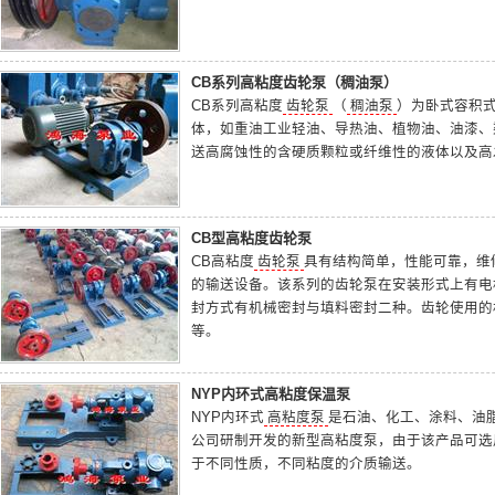
CB系列高粘度齿轮泵（稠油泵）
CB系列高粘度
齿轮泵
（
稠油泵
）为卧式容积
体，如重油工业轻油、导热油、植物油、油漆、
送高腐蚀性的含硬质颗粒或纤维性的液体以及高
CB型高粘度齿轮泵
CB高粘度
齿轮泵
具有结构简单，性能可靠，维
的输送设备。该系列的齿轮泵在安装形式上有电
封方式有机械密封与填料密封二种。齿轮使用的
等。
NYP内环式高粘度保温泵
NYP内环式
高粘度泵
是石油、化工、涂料、油
公司研制开发的新型高粘度泵，由于该产品可选
于不同性质，不同粘度的介质输送。