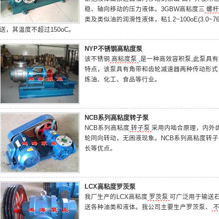
稳、轴向移动的压力液体。3GBW高粘度三
螺杆
类及类似油的润滑性液体，粘1.2~100oE(3.0
送，其温度不超过150oC。
NYP不锈钢高粘度泵
该不锈钢
高粘度泵
,是一种高效容积泵,此泵具
特点，该泵具有角带和齿轮减速器两种传动形式
炼油、化工、食品等行业。
NCB系列高粘度转子泵
NCB系列高粘度
转子泵
采用内啮合原理，内外齿
轮同向转动，无困液现象。NCB系列
高粘度转子
长等优点。
LCX高粘度罗茨泵
我厂生产的LCX高粘度
罗茨泵
可广泛用于输送
送各种油类和液体。我公司主要生产
罗茨泵
、