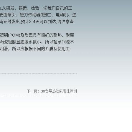
验,从研发、铸造、检验一切我们自己的工
要由泵头、磁力传动器(磁缸)、电动机、连
南专线发出,预计3-4天可以到达,请注意查
塑钢(POM)及陶瓷具有很好的耐热、耐腐
陶瓷很脆且膨胀系数小，所以轴承间隙不
润滑，所以应根据不同的介质及使用工
下一页：
30台导热油泵发往深圳