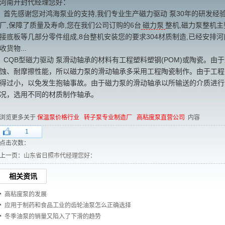
河南开封代经理您好：
首先感谢您对鸿海泵业的支持,我们专业生产磁力驱动 泵30年的研发经
厂,保障了质量及寿命,您在我们公司订购的6台
磁力泵
整机,
磁力泵
整机主
接底板等几部分零件组成,8台整机安装您的要求304材质制造,已经安排河
收货物...
CQB型磁力驱动 泵滑动轴承的材料有工程塑料塑钢(POM)或陶瓷。由于
蚀、耐摩擦性能，所以
磁力泵
的滑动轴承多采用工程陶瓷制作。由于工程
得过小，以免发生抱轴事故。由于
磁力泵
的滑动轴承以所输送的介质进行
况，选用不同的材质制作轴承。
浏览更多关于
保温泵价格行业
转子泵专业制造厂
高粘度泵直营公司
内容
1
点击次数：
上一页：
山东省日照市代经理您好：
相关资讯
高粘度泵的发展
应用于制药和食品工业的齿轮油泵怎么正确选择
冬季油泵的销量又陷入了下滑的趋势