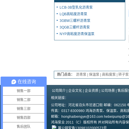
LCB-3B型乳化沥青泵
LQB高粘度沥青泵
3GBW三螺杆沥青泵
3QGB三螺杆沥青泵
NYP高粘度沥青保温泵
热门点击：
沥青泵
|
保温泵
|
高粘度泵
|
转子泵
在线咨询
公司简介
|
企业文化
|
企业资质
|
公司场景
|
售后服
销售一部
相关链接：
销售二部
公司地址：河北省泊头市岔道口街 邮编：062150 电话：031
销售三部
传真：0317-8300980 鸿海沥青泵、保温泵、高粘
邮箱：honghaibengye@163.com hebeipump@1
销售四部
鸿海泵业 2011（C）版权所有 并对网站所有内容
售后团队
冀公网安备13098102000573号