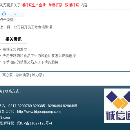
浏览更多关于
螺杆泵生产企业
单螺杆泵
双螺杆泵
内容
0
点击次数：
上一页：
公司召开员工综合培训课
相关资讯
高粘度泵的发展
应用于制药和食品工业的齿轮油泵怎么正确选择
冬季油泵的销量又陷入了下滑的趋势
|
离心泵
|
导热油泵
|
磁力泵
|
务
|
联系方式
|
7-8290769 8293851 8296494 8296495
度泵 网址：
http://www.btgearpump.com
63.com
保留解释权
冀ICP备11027126号-4